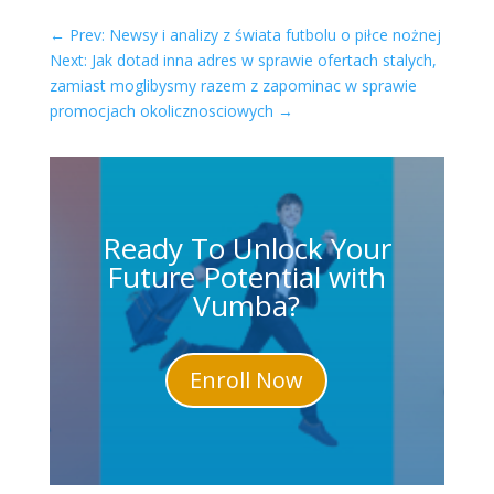
←
Prev: Newsy i analizy z świata futbolu o piłce nożnej
Next: Jak dotad inna adres w sprawie ofertach stalych,
zamiast moglibysmy razem z zapominac w sprawie
promocjach okolicznosciowych
→
Ready To Unlock Your
Future Potential with
Vumba?
Enroll Now