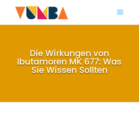
Die Wirkungen von
Ibutamoren MK 677: Was
Sie Wissen Sollten