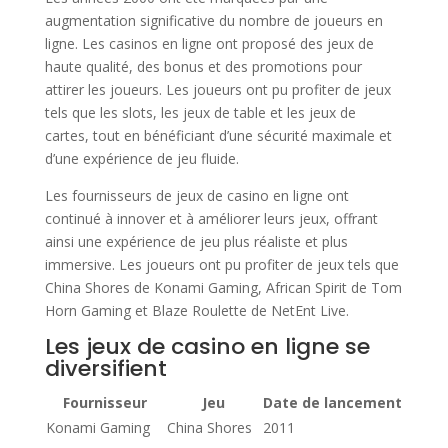
augmentation significative du nombre de joueurs en
ligne. Les casinos en ligne ont proposé des jeux de
haute qualité, des bonus et des promotions pour
attirer les joueurs. Les joueurs ont pu profiter de jeux
tels que les slots, les jeux de table et les jeux de
cartes, tout en bénéficiant d’une sécurité maximale et
d’une expérience de jeu fluide.
Les fournisseurs de jeux de casino en ligne ont
continué à innover et à améliorer leurs jeux, offrant
ainsi une expérience de jeu plus réaliste et plus
immersive. Les joueurs ont pu profiter de jeux tels que
China Shores de Konami Gaming, African Spirit de Tom
Horn Gaming et Blaze Roulette de NetEnt Live.
Les jeux de casino en ligne se
diversifient
Fournisseur
Jeu
Date de lancement
Konami Gaming
China Shores
2011