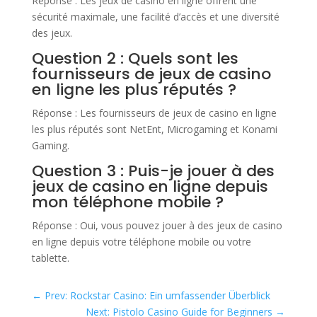
Réponse : Les jeux de casino en ligne offrent une
sécurité maximale, une facilité d’accès et une diversité
des jeux.
Question 2 : Quels sont les
fournisseurs de jeux de casino
en ligne les plus réputés ?
Réponse : Les fournisseurs de jeux de casino en ligne
les plus réputés sont NetEnt, Microgaming et Konami
Gaming.
Question 3 : Puis-je jouer à des
jeux de casino en ligne depuis
mon téléphone mobile ?
Réponse : Oui, vous pouvez jouer à des jeux de casino
en ligne depuis votre téléphone mobile ou votre
tablette.
←
Prev: Rockstar Casino: Ein umfassender Überblick
Next: Pistolo Casino Guide for Beginners
→