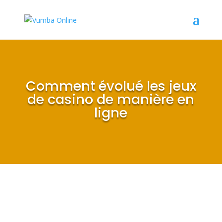
Comment évolué les jeux
de casino de manière en
ligne