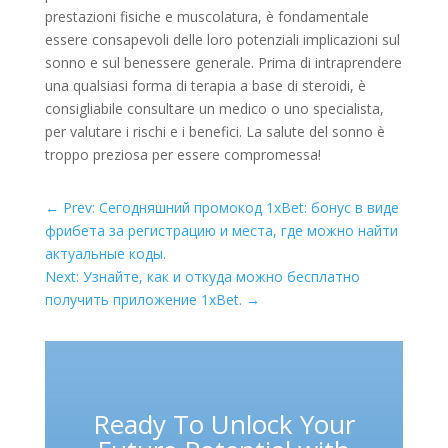
prestazioni fisiche e muscolatura, è fondamentale
essere consapevoli delle loro potenziali implicazioni sul
sonno e sul benessere generale. Prima di intraprendere
una qualsiasi forma di terapia a base di steroidi, è
consigliabile consultare un medico o uno specialista,
per valutare i rischi e i benefici. La salute del sonno è
troppo preziosa per essere compromessa!
←
Prev: Сегодняшний промокод 1xBet: бонус в виде
фрибета за регистрацию и места, где можно найти
актуальные коды.
Next: Узнайте, как и откуда можно бесплатно
получить приложение 1xBet.
→
Ready To Unlock Your