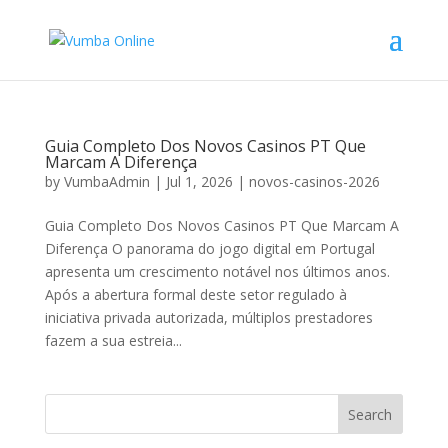
Guia Completo Dos Novos Casinos PT Que
Marcam A Diferença
by
VumbaAdmin
|
Jul 1, 2026
|
novos-casinos-2026
Guia Completo Dos Novos Casinos PT Que Marcam A
Diferença O panorama do jogo digital em Portugal
apresenta um crescimento notável nos últimos anos.
Após a abertura formal deste setor regulado à
iniciativa privada autorizada, múltiplos prestadores
fazem a sua estreia...
Search