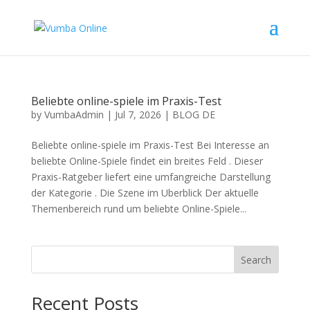
Beliebte online-spiele im Praxis-Test
by
VumbaAdmin
|
Jul 7, 2026
|
BLOG DE
Beliebte online-spiele im Praxis-Test Bei Interesse an
beliebte Online-Spiele findet ein breites Feld . Dieser
Praxis-Ratgeber liefert eine umfangreiche Darstellung
der Kategorie . Die Szene im Uberblick Der aktuelle
Themenbereich rund um beliebte Online-Spiele...
Search
Recent Posts