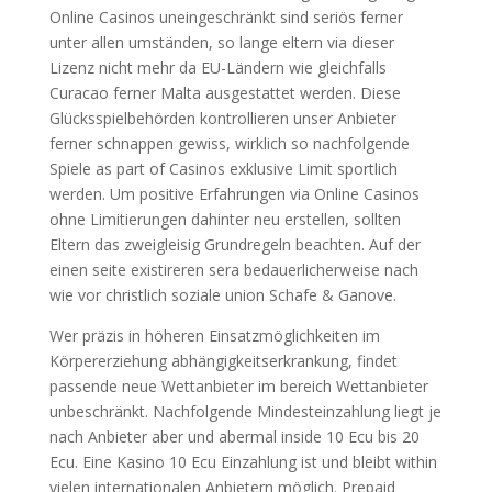
Online Casinos uneingeschränkt sind seriös ferner
unter allen umständen, so lange eltern via dieser
Lizenz nicht mehr da EU-Ländern wie gleichfalls
Curacao ferner Malta ausgestattet werden. Diese
Glücksspielbehörden kontrollieren unser Anbieter
ferner schnappen gewiss, wirklich so nachfolgende
Spiele as part of Casinos exklusive Limit sportlich
werden. Um positive Erfahrungen via Online Casinos
ohne Limitierungen dahinter neu erstellen, sollten
Eltern das zweigleisig Grundregeln beachten. Auf der
einen seite existireren sera bedauerlicherweise nach
wie vor christlich soziale union Schafe & Ganove.
Wer präzis in höheren Einsatzmöglichkeiten im
Körpererziehung abhängigkeitserkrankung, findet
passende neue Wettanbieter im bereich Wettanbieter
unbeschränkt. Nachfolgende Mindesteinzahlung liegt je
nach Anbieter aber und abermal inside 10 Ecu bis 20
Ecu. Eine Kasino 10 Ecu Einzahlung ist und bleibt within
vielen internationalen Anbietern möglich. Prepaid