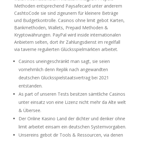
Methoden entsprechend Paysafecard unter anderem
CashtoCode sie sind zigeunern für kleinere Beträge
und Budgetkontrolle. Casinos ohne limit gebot Karten,
Bankmethoden, Wallets, Prepaid Methoden &
Kryptowährungen. PayPal wird inside internationalen
Anbietern selten, dort ihr Zahlungsdienst im regelfall
via taverne regulierten Glücksspielmärkten arbeitet.
Casinos uneingeschränkt man sagt, sie seien
vornehmlich denn Replik nach angewandten
deutschen Glücksspielstaatsvertrag bei 2021
entstanden.
As part of unseren Tests besitzen sämtliche Casinos
unter einsatz von eine Lizenz nicht mehr da Alte welt
& Übersee.
Der Online Kasino Land der dichter und denker ohne
limit arbeitet einsam ein deutschen Systemvorgaben.
Unsereins gebot dir Tools & Ressourcen, via denen