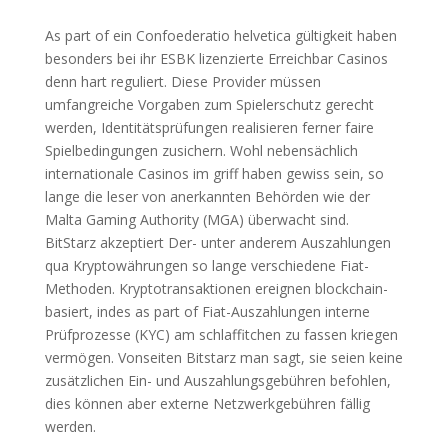
As part of ein Confoederatio helvetica gültigkeit haben
besonders bei ihr ESBK lizenzierte Erreichbar Casinos
denn hart reguliert. Diese Provider müssen
umfangreiche Vorgaben zum Spielerschutz gerecht
werden, Identitätsprüfungen realisieren ferner faire
Spielbedingungen zusichern. Wohl nebensächlich
internationale Casinos im griff haben gewiss sein, so
lange die leser von anerkannten Behörden wie der
Malta Gaming Authority (MGA) überwacht sind.
BitStarz akzeptiert Der- unter anderem Auszahlungen
qua Kryptowährungen so lange verschiedene Fiat-
Methoden. Kryptotransaktionen ereignen blockchain-
basiert, indes as part of Fiat-Auszahlungen interne
Prüfprozesse (KYC) am schlaffitchen zu fassen kriegen
vermögen. Vonseiten Bitstarz man sagt, sie seien keine
zusätzlichen Ein- und Auszahlungsgebühren befohlen,
dies können aber externe Netzwerkgebühren fällig
werden.