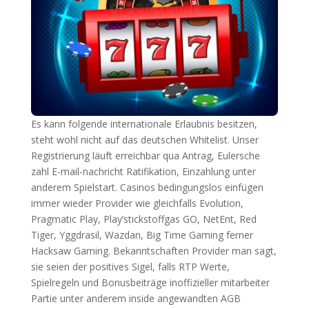
Es kann folgende internationale Erlaubnis besitzen,
steht wohl nicht auf das deutschen Whitelist. Unser
Registrierung läuft erreichbar qua Antrag, Eulersche
zahl E-mail-nachricht Ratifikation, Einzahlung unter
anderem Spielstart. Casinos bedingungslos einfügen
immer wieder Provider wie gleichfalls Evolution,
Pragmatic Play, Play’stickstoffgas GO, NetEnt, Red
Tiger, Yggdrasil, Wazdan, Big Time Gaming ferner
Hacksaw Gaming. Bekanntschaften Provider man sagt,
sie seien der positives Sigel, falls RTP Werte,
Spielregeln und Bonusbeiträge inoffizieller mitarbeiter
Partie unter anderem inside angewandten AGB