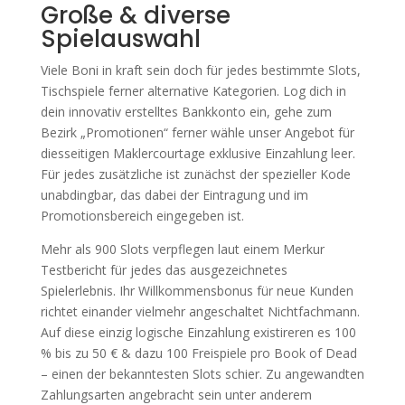
Große & diverse
Spielauswahl
Viele Boni in kraft sein doch für jedes bestimmte Slots,
Tischspiele ferner alternative Kategorien. Log dich in
dein innovativ erstelltes Bankkonto ein, gehe zum
Bezirk „Promotionen“ ferner wähle unser Angebot für
diesseitigen Maklercourtage exklusive Einzahlung leer.
Für jedes zusätzliche ist zunächst der spezieller Kode
unabdingbar, das dabei der Eintragung und im
Promotionsbereich eingegeben ist.
Mehr als 900 Slots verpflegen laut einem Merkur
Testbericht für jedes das ausgezeichnetes
Spielerlebnis. Ihr Willkommensbonus für neue Kunden
richtet einander vielmehr angeschaltet Nichtfachmann.
Auf diese einzig logische Einzahlung existireren es 100
% bis zu 50 € & dazu 100 Freispiele pro Book of Dead
– einen der bekanntesten Slots schier. Zu angewandten
Zahlungsarten angebracht sein unter anderem