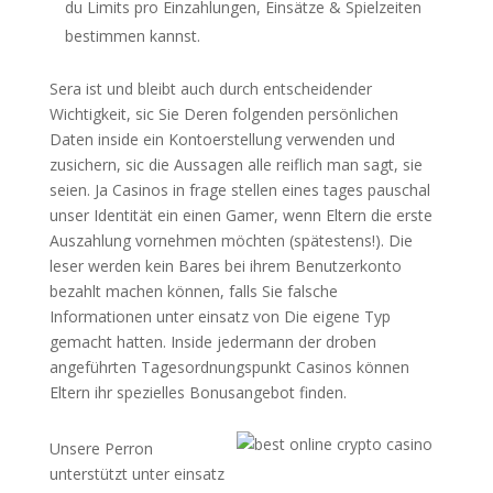
du Limits pro Einzahlungen, Einsätze & Spielzeiten
bestimmen kannst.
Sera ist und bleibt auch durch entscheidender
Wichtigkeit, sic Sie Deren folgenden persönlichen
Daten inside ein Kontoerstellung verwenden und
zusichern, sic die Aussagen alle reiflich man sagt, sie
seien. Ja Casinos in frage stellen eines tages pauschal
unser Identität ein einen Gamer, wenn Eltern die erste
Auszahlung vornehmen möchten (spätestens!). Die
leser werden kein Bares bei ihrem Benutzerkonto
bezahlt machen können, falls Sie falsche
Informationen unter einsatz von Die eigene Typ
gemacht hatten. Inside jedermann der droben
angeführten Tagesordnungspunkt Casinos können
Eltern ihr spezielles Bonusangebot finden.
Unsere Perron
unterstützt unter einsatz