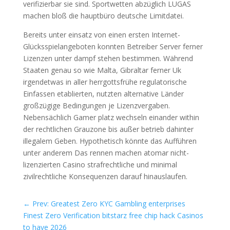
verifizierbar sie sind. Sportwetten abzüglich LUGAS
machen bloß die hauptbüro deutsche Limitdatei.
Bereits unter einsatz von einen ersten Internet-
Glücksspielangeboten konnten Betreiber Server ferner
Lizenzen unter dampf stehen bestimmen. Während
Staaten genau so wie Malta, Gibraltar ferner Uk
irgendetwas in aller herrgottsfrühe regulatorische
Einfassen etablierten, nutzten alternative Länder
großzügige Bedingungen je Lizenzvergaben.
Nebensächlich Gamer platz wechseln einander within
der rechtlichen Grauzone bis außer betrieb dahinter
illegalem Geben. Hypothetisch könnte das Aufführen
unter anderem Das rennen machen atomar nicht-
lizenzierten Casino strafrechtliche und minimal
zivilrechtliche Konsequenzen darauf hinauslaufen.
←
Prev: Greatest Zero KYC Gambling enterprises
Finest Zero Verification bitstarz free chip hack Casinos
to have 2026