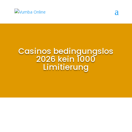
Casinos bedingungslos
2026 kein 1000
Limitierung