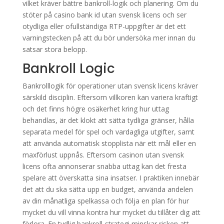
vilket kräver bättre bankroll-logik och planering. Om du
stöter på casino bank id utan svensk licens och ser
otydliga eller ofullständiga RTP-uppgifter är det ett
varningstecken på att du bör undersöka mer innan du
satsar stora belopp.
Bankroll Logic
Bankrolllogik för operationer utan svensk licens kräver
särskild disciplin. Eftersom villkoren kan variera kraftigt
och det finns högre osäkerhet kring hur uttag
behandlas, är det klokt att sätta tydliga gränser, hålla
separata medel för spel och vardagliga utgifter, samt
att använda automatisk stopplista när ett mål eller en
maxförlust uppnås. Eftersom casinon utan svensk
licens ofta annonserar snabba uttag kan det fresta
spelare att överskatta sina insatser. I praktiken innebär
det att du ska sätta upp en budget, använda andelen
av din månatliga spelkassa och följa en plan för hur
mycket du vill vinna kontra hur mycket du tillåter dig att
förlora. En tydlig bankroll-strategi minskar risken att