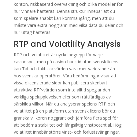
konton, riskbaserad övervakning och olika modeller för
hur vinnare hanteras. Denna struktur innebär att du
som spelare snabbt kan komma igång, men att du
måste vara extra noggrann med vilka data du delar och
hur uttag hanteras.
RTP and Volatility Analysis
RTP och volatilitet är nyckelbegrepp för varje
casinospel, men på casino bank id utan svensk licens
kan Tal och faktiska värden vara mer varierande än
hos svenska operatörer. Våra bedömningar visar att
vissa olicensierade sidor kan publicera skenbart
attraktiva RTP-värden som inte alltid speglar den
verkliga spelupplevelsen eller som rättfärdigas av
särskilda villkor. När du analyserar spelens RTP och
volatilitet på en plattform utan svensk licens bör du
granska villkoren noggrant och jämföra flera spel för
att bedöma stabilitet och långsiktig vinstpotential. Hög
volatilitet innebär större vinst- och förlustsvängningar,