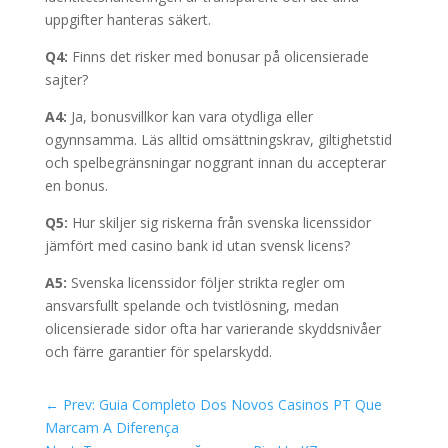
uppgifter hanteras säkert.
Q4:
Finns det risker med bonusar på olicensierade
sajter?
A4:
Ja, bonusvillkor kan vara otydliga eller
ogynnsamma. Läs alltid omsättningskrav, giltighetstid
och spelbegränsningar noggrant innan du accepterar
en bonus.
Q5:
Hur skiljer sig riskerna från svenska licenssidor
jämfört med casino bank id utan svensk licens?
A5:
Svenska licenssidor följer strikta regler om
ansvarsfullt spelande och tvistlösning, medan
olicensierade sidor ofta har varierande skyddsnivåer
och färre garantier för spelarskydd.
←
Prev: Guia Completo Dos Novos Casinos PT Que
Marcam A Diferença