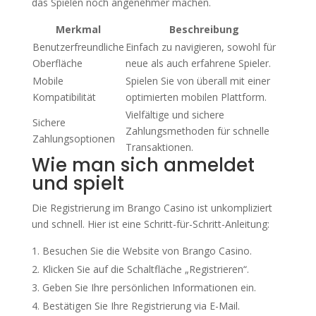
das Spielen noch angenehmer machen.
Merkmal
Beschreibung
Benutzerfreundliche
Einfach zu navigieren, sowohl für
Oberfläche
neue als auch erfahrene Spieler.
Mobile
Spielen Sie von überall mit einer
Kompatibilität
optimierten mobilen Plattform.
Vielfältige und sichere
Sichere
Zahlungsmethoden für schnelle
Zahlungsoptionen
Transaktionen.
Wie man sich anmeldet
und spielt
Die Registrierung im Brango Casino ist unkompliziert
und schnell. Hier ist eine Schritt-für-Schritt-Anleitung:
Besuchen Sie die Website von Brango Casino.
Klicken Sie auf die Schaltfläche „Registrieren“.
Geben Sie Ihre persönlichen Informationen ein.
Bestätigen Sie Ihre Registrierung via E-Mail.