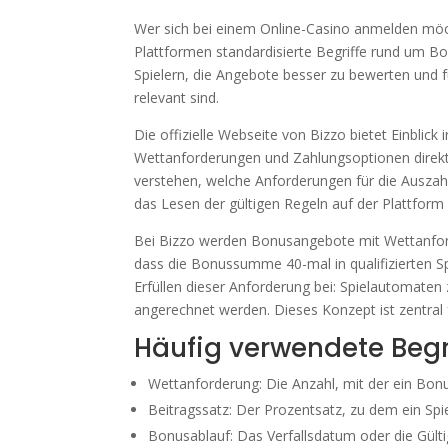
Wer sich bei einem Online-Casino anmelden möcht
Plattformen standardisierte Begriffe rund um Bon
Spielern, die Angebote besser zu bewerten und f
relevant sind.
Die offizielle Webseite von Bizzo bietet Einbli
Wettanforderungen und Zahlungsoptionen direkt 
verstehen, welche Anforderungen für die Auszah
das Lesen der gültigen Regeln auf der Plattform
Bei Bizzo werden Bonusangebote mit Wettanforde
dass die Bonussumme 40-mal in qualifizierten S
Erfüllen dieser Anforderung bei: Spielautomaten 
angerechnet werden. Dieses Konzept ist zentral
Häufig verwendete Begr
Wettanforderung: Die Anzahl, mit der ein Bon
Beitragssatz: Der Prozentsatz, zu dem ein Spie
Bonusablauf: Das Verfallsdatum oder die Gülti