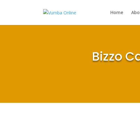
Home
Abo
Bizzo C