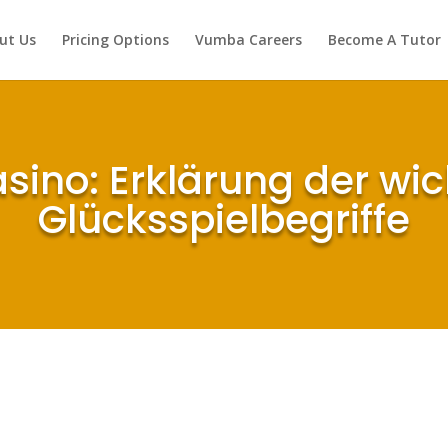
ut Us
Pricing Options
Vumba Careers
Become A Tutor
asino: Erklärung der wic
Glücksspielbegriffe