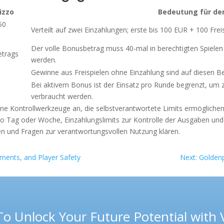
izzo
Bedeutung für den
50
Verteilt auf zwei Einzahlungen; erste bis 100 EUR + 100 Freis
Der volle Bonusbetrag muss 40-mal in berechtigten Spiel
etrags
werden.
Gewinne aus Freispielen ohne Einzahlung sind auf diesen Be
Bei aktivem Bonus ist der Einsatz pro Runde begrenzt, um z
verbraucht werden.
ene Kontrollwerkzeuge an, die selbstverantwortete Limits ermöglich
pro Tag oder Woche, Einzahlungslimits zur Kontrolle der Ausgaben und 
zen und Fragen zur verantwortungsvollen Nutzung klären.
yments, and Player Safety
Next: Golden
To Unlock Your Future Potential with