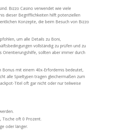
sind. Bizzo Casino verwendet wie viele
dieser Begrifflichkeiten hilft potenziellen
esentlichen Konzepte, die beim Besuch von Bizzo
fohlen, um alle Details zu Boni,
äftsbedingungen vollständig zu prüfen und zu
 Orientierungshilfe, sollten aber immer durch
n Bonus mit einem 40x-Erfordernis bedeutet,
cht alle Spieltypen tragen gleichermaßen zum
ckpot-Titel oft gar nicht oder nur teilweise
 werden.
, Tische oft 0 Prozent.
ge oder länger.