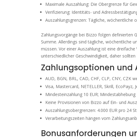
Maximale Auszahlung: Die Obergrenze für Gew
Verifizierung: Identitäts- und Adressbestätigu
Auszahlungsgrenzen: Tägliche, wöchentliche o
Zahlungsvorgänge bei Bizzo folgen definierten 
Summe. Allerdings sind tägliche, wöchentliche 
müssen. Vor einer Auszahlung ist eine dreifache
unterschiedlicher Geschwindigkeit, daher sollten
Zahlungsoptionen und 
AUD, BGN, BRL, CAD, CHF, CLP, CNY, CZK werd
Visa, Mastercard, NETELLER, Skrill, EcoPayz,
Mindesteinzahlung 10 EUR; Mindestabhebung e
Keine Provisionen von Bizzo auf Ein- und Ausz
Auszahlungsobergrenzen: 4.000 EUR pro 24 St
Verarbeitungszeiten hängen vom Zahlungsanbiet
Bonusanforderungen un