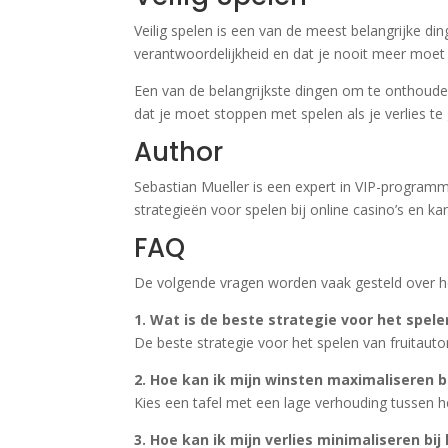
Veilig spelen is een van de meest belangrijke di
verantwoordelijkheid en dat je nooit meer moet i
Een van de belangrijkste dingen om te onthouden 
dat je moet stoppen met spelen als je verlies te
Author
Sebastian Mueller is een expert in VIP-programma
strategieën voor spelen bij online casino’s en ka
FAQ
De volgende vragen worden vaak gesteld over he
1. Wat is de beste strategie voor het spel
De beste strategie voor het spelen van fruitauto
2. Hoe kan ik mijn winsten maximaliseren bi
Kies een tafel met een lage verhouding tussen 
3. Hoe kan ik mijn verlies minimaliseren bij