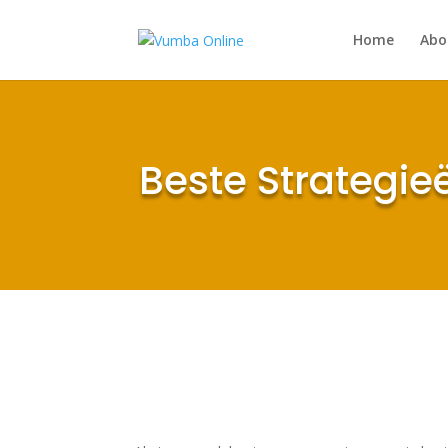
Home
Abo
Beste Strategie