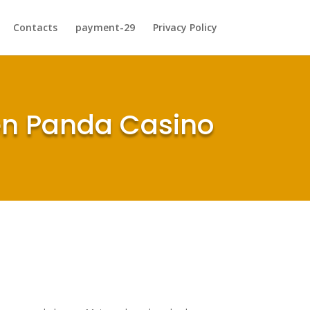
Contacts
payment-29
Privacy Policy
den Panda Casino