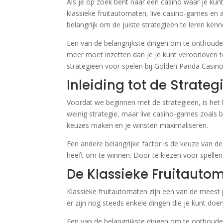
Als je op zoek bent naar een casino waar je ku
klassieke fruitautomaten, live casino-games en a
belangrijk om de juiste strategieën te leren kenn
Een van de belangrijkste dingen om te onthouden
meer moet inzetten dan je je kunt veroorloven te 
strategieën voor spelen bij Golden Panda Casi
Inleiding tot de Strateg
Voordat we beginnen met de strategieën, is het 
weinig strategie, maar live casino-games zoals b
keuzes maken en je winsten maximaliseren.
Een andere belangrijke factor is de keuze van 
heeft om te winnen. Door te kiezen voor spellen 
De Klassieke Fruitauto
Klassieke fruitautomaten zijn een van de meest p
er zijn nog steeds enkele dingen die je kunt do
Een van de belangrijkste dingen om te onthouden 