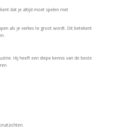
kent dat je altijd moet spelen met
pen als je verlies te groot wordt. Dit betekent
en.
strie. Hij heeft een diepe kennis van de beste
ren.
ruitzichten.