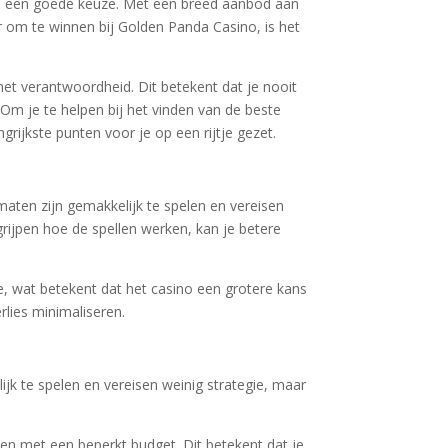
ino een goede keuze. Met een breed aanbod aan
ar om te winnen bij Golden Panda Casino, is het
met verantwoordheid. Dit betekent dat je nooit
 Om je te helpen bij het vinden van de beste
rijkste punten voor je op een rijtje gezet.
maten zijn gemakkelijk te spelen en vereisen
grijpen hoe de spellen werken, kan je betere
e, wat betekent dat het casino een grotere kans
rlies minimaliseren.
ijk te spelen en vereisen weinig strategie, maar
len met een beperkt budget. Dit betekent dat je