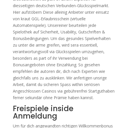
diesseitigen deutschen Verbunden-Glücksspielmarkt.
Hier aufstöbern Diese alleinig Anbieter unter einsatz
von kraut GGL-Erlaubnisschein (virtuelle
Automatenspiele). Unsereiner beurteilen jede
Spielothek auf Sicherheit, Usability, Gutschriften &
Bonusbedingungen. Um das gesundes Spielverhalten
zu unter die arme greifen, wird sera essentiell,
verantwortungsvoll via Glücksspielen umzugehen,
besonders as part of ihr Verwendung bei
Bonusangeboten ohne Einzahlung. So gesehen
empfehlen die autoren dir, dich nach Experten wie
gleichfalls uns zu ausklinken. Wir anfertigen unsrige
Arbeit, damit du sicheren Spass within seriösen
Angeschlossen Casinos via gebührenfrei Startguthaben
ferner sekundär ohne Prämie haben kannst.
Freispiele inside
Anmeldung
Um für dich angewandten richtigen Willkommenbonus