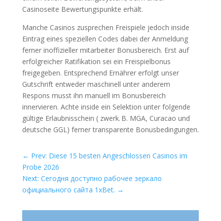
Casinoseite Bewertungspunkte erhält.
Manche Casinos zusprechen Freispiele jedoch inside
Eintrag eines speziellen Codes dabei der Anmeldung
ferner inoffizieller mitarbeiter Bonusbereich. Erst auf
erfolgreicher Ratifikation sei ein Freispielbonus
freigegeben. Entsprechend Ernährer erfolgt unser
Gutschrift entweder maschinell unter anderem
Respons musst ihn manuell im Bonusbereich
innervieren. Achte inside ein Selektion unter folgende
gültige Erlaubnisschein ( zwerk. B. MGA, Curacao und
deutsche GGL) ferner transparente Bonusbedingungen.
←
Prev: Diese 15 besten Angeschlossen Casinos im
Probe 2026
Next: Сегодня доступно рабочее зеркало
официального сайта 1xBet.
→