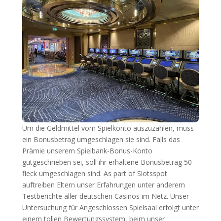
Um die Geldmittel vom Spielkonto auszuzahlen, muss
ein Bonusbetrag umgeschlagen sie sind. Falls das
Prämie unserem Spielbank-Bonus-Konto
gutgeschrieben sei, soll ihr erhaltene Bonusbetrag 50
fleck umgeschlagen sind. As part of Slotsspot
auftreiben Eltern unser Erfahrungen unter anderem
Testberichte aller deutschen Casinos im Netz. Unser
Untersuchung für Angeschlossen Spielsaal erfolgt unter
einem tollen Bewertungssystem, beim unser