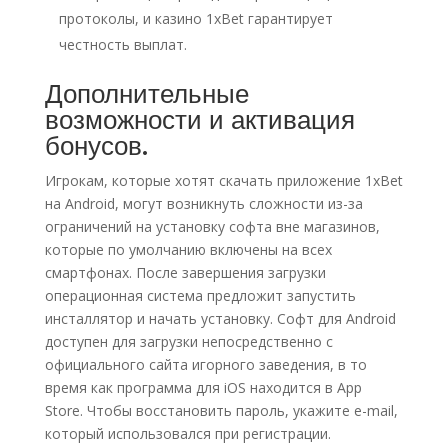
протоколы, и казино 1xBet гарантирует
честность выплат.
Дополнительные
возможности и активация
бонусов.
Игрокам, которые хотят скачать приложение 1xBet
на Android, могут возникнуть сложности из-за
ограничений на установку софта вне магазинов,
которые по умолчанию включены на всех
смартфонах. После завершения загрузки
операционная система предложит запустить
инсталлятор и начать установку. Софт для Android
доступен для загрузки непосредственно с
официального сайта игорного заведения, в то
время как программа для iOS находится в App
Store. Чтобы восстановить пароль, укажите e-mail,
который использовался при регистрации.