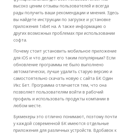
высоко ценим отзывы пользователей и всегда
рады получить ваши рекомендации и мнения. Здесь
вы найдете инструкции по загрузке и установке
приложения 1xbet на. А также информацию о
других возможных проблемах при использовании
софта.
Почему стоит установить мобильное приложение
для iOS и что делает его таким популярным? Если
обновление программы не было выполнено
автоматически, лучше удалить старую версию и
самостоятельно скачать новую с сайта БК Один
Икс Бет. Программа отличается тем, что она
позволяет пользователям войти в рабочий
профиль и использовать продукты компании в
любом месте.
Букмекеры это отлично понимают, поэтому почти
у каждой современной БК имеются отдельные
приложения для различных устройств. Вдобавок к