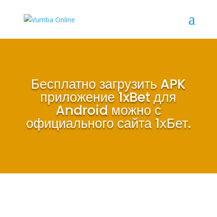
Бесплатно загрузить APK
приложение 1xBet для
Android можно с
официального сайта 1хБет.