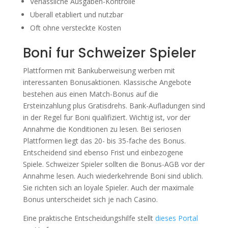
Verlassliche Ausgaben-Kontrolle
Uberall etabliert und nutzbar
Oft ohne versteckte Kosten
Boni fur Schweizer Spieler
Plattformen mit Bankuberweisung werben mit
interessanten Bonusaktionen. Klassische Angebote
bestehen aus einen Match-Bonus auf die
Ersteinzahlung plus Gratisdrehs. Bank-Aufladungen sind
in der Regel fur Boni qualifiziert. Wichtig ist, vor der
Annahme die Konditionen zu lesen. Bei seriosen
Plattformen liegt das 20- bis 35-fache des Bonus.
Entscheidend sind ebenso Frist und einbezogene
Spiele. Schweizer Spieler sollten die Bonus-AGB vor der
Annahme lesen. Auch wiederkehrende Boni sind ublich.
Sie richten sich an loyale Spieler. Auch der maximale
Bonus unterscheidet sich je nach Casino.
Eine praktische Entscheidungshilfe stellt
dieses Portal