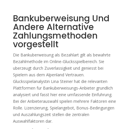
Bankuberweisung Und
Andere Alternative
Zahlungsmethoden
vorgestellt
Die Bankuberweisung als Bezahlart gilt als bewahrte
Bezahlmethode im Online-Glucksspielbereich. Sie
uberzeugt durch Zuverlassigkeit und geniesst bei
Spielern aus dem Alpenland Vertrauen.
Glucksspielanalystin Lina Steiner hat die relevanten
Plattformen fur Bankuberweisungs-Anbieter grundlich
analysiert und fasst hier eine umfassende Einfuhrung.
Bei der Anbieterauswahl spielen mehrere Faktoren eine
Rolle. Lizenzierung, Spielangebot, Bonus-Bedingungen
und Auszahlungszeit stellen die zentralen
Auswahlfaktoren dar.