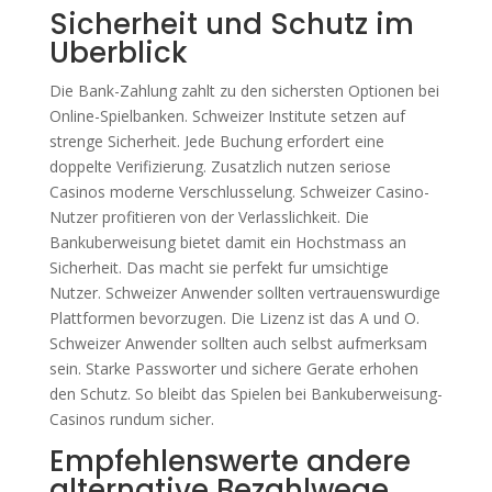
Sicherheit und Schutz im
Uberblick
Die Bank-Zahlung zahlt zu den sichersten Optionen bei
Online-Spielbanken. Schweizer Institute setzen auf
strenge Sicherheit. Jede Buchung erfordert eine
doppelte Verifizierung. Zusatzlich nutzen seriose
Casinos moderne Verschlusselung. Schweizer Casino-
Nutzer profitieren von der Verlasslichkeit. Die
Bankuberweisung bietet damit ein Hochstmass an
Sicherheit. Das macht sie perfekt fur umsichtige
Nutzer. Schweizer Anwender sollten vertrauenswurdige
Plattformen bevorzugen. Die Lizenz ist das A und O.
Schweizer Anwender sollten auch selbst aufmerksam
sein. Starke Passworter und sichere Gerate erhohen
den Schutz. So bleibt das Spielen bei Bankuberweisung-
Casinos rundum sicher.
Empfehlenswerte andere
alternative Bezahlwege