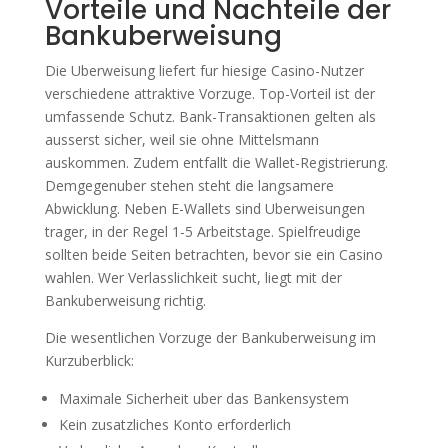
Vorteile und Nachteile der
Bankuberweisung
Die Uberweisung liefert fur hiesige Casino-Nutzer
verschiedene attraktive Vorzuge. Top-Vorteil ist der
umfassende Schutz. Bank-Transaktionen gelten als
ausserst sicher, weil sie ohne Mittelsmann
auskommen. Zudem entfallt die Wallet-Registrierung.
Demgegenuber stehen steht die langsamere
Abwicklung. Neben E-Wallets sind Uberweisungen
trager, in der Regel 1-5 Arbeitstage. Spielfreudige
sollten beide Seiten betrachten, bevor sie ein Casino
wahlen. Wer Verlasslichkeit sucht, liegt mit der
Bankuberweisung richtig.
Die wesentlichen Vorzuge der Bankuberweisung im
Kurzuberblick:
Maximale Sicherheit uber das Bankensystem
Kein zusatzliches Konto erforderlich