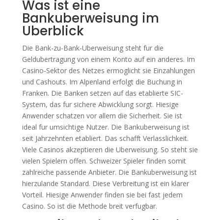
Was ist eine
Bankuberweisung im
Uberblick
Die Bank-zu-Bank-Uberweisung steht fur die
Geldubertragung von einem Konto auf ein anderes. Im
Casino-Sektor des Netzes ermoglicht sie Einzahlungen
und Cashouts. Im Alpenland erfolgt die Buchung in
Franken. Die Banken setzen auf das etablierte SIC-
System, das fur sichere Abwicklung sorgt. Hiesige
Anwender schatzen vor allem die Sicherheit. Sie ist
ideal fur umsichtige Nutzer. Die Bankuberweisung ist
seit Jahrzehnten etabliert. Das schafft Verlasslichkeit.
Viele Casinos akzeptieren die Uberweisung. So steht sie
vielen Spielern offen. Schweizer Spieler finden somit
zahlreiche passende Anbieter. Die Bankuberweisung ist
hierzulande Standard. Diese Verbreitung ist ein klarer
Vorteil. Hiesige Anwender finden sie bei fast jedem
Casino. So ist die Methode breit verfugbar.