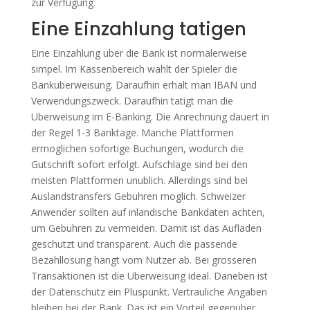
zur Verfugung.
Eine Einzahlung tatigen
Eine Einzahlung uber die Bank ist normalerweise
simpel. Im Kassenbereich wahlt der Spieler die
Bankuberweisung. Daraufhin erhalt man IBAN und
Verwendungszweck. Daraufhin tatigt man die
Uberweisung im E-Banking. Die Anrechnung dauert in
der Regel 1-3 Banktage. Manche Plattformen
ermoglichen sofortige Buchungen, wodurch die
Gutschrift sofort erfolgt. Aufschlage sind bei den
meisten Plattformen unublich. Allerdings sind bei
Auslandstransfers Gebuhren moglich. Schweizer
Anwender sollten auf inlandische Bankdaten achten,
um Gebuhren zu vermeiden. Damit ist das Aufladen
geschutzt und transparent. Auch die passende
Bezahllosung hangt vom Nutzer ab. Bei grosseren
Transaktionen ist die Uberweisung ideal. Daneben ist
der Datenschutz ein Pluspunkt. Vertrauliche Angaben
bleiben bei der Bank. Das ist ein Vorteil gegenuber