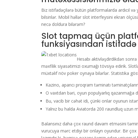
Biz istifadəçilərə bütün platformalarda ardıcıl və
bilsinlər. Mobil həllər slot interfeysini ekran ö
necə doldura bilərəm?
Slot tapmaq üçün platf
funksiyasından istifadə
Hesabı aktivləşdirdikdən sonra 
məxfilik siyasətimizi oxumağı tövsiyə edirik. Slot
müxtəlif növ poker oynaya bilərlər. Statistika göst
Kazino, aparıcı proqram təminatı təminatçıların
O vaxtdan bəri, oyun populyarlıq qazanmağa d
Bu, vacib bir cəhət idi, çünki onlar oyunun istə
Yalnız bu halda Aviatorda 200 raundluq uzun m
Balansınız daha çox raund davam etməsini təmin
vurucuya mərc etdiyi bir onlayn oyundur. Bir ç
lazımdır ki, həmişə qazanc təmin edən universal 