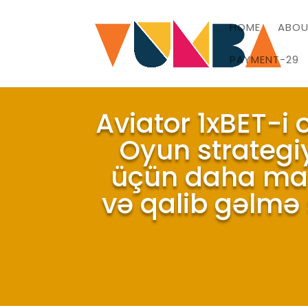
HOME
ABOU
PAYMENT-29
Aviator 1xBET-i
Oyun strategiy
üçün daha mara
və qalib gəlmə 