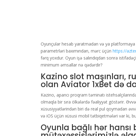
Oyunçular hesab yaratmadan və ya platformaya da
parametrləri baxımından, mərc üçün
https://azte
fərq yoxdur.
Oyun işə salındıqdan sonra istifadə
minimum əmsallar nə qədərdir?
Kazino slot maşınları, r
olan Aviator 1xBet də da
Kazino, aparıcı proqram təminatı istehsalçılarınd
olmaqla bir sıra ölkələrdə fəaliyyət göstərir. Əv
xüsusiyyətlərindən biri də real pul qoymadan əvv
və iOS üçün xüsusi mobil tətbiqetmələri var ki, 
Oyunla bağlı hər hansı b
mütəxəssislərimizlə əlaq