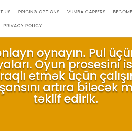
T US
PRICING OPTIONS
VUMBA CAREERS
BECOME
PRIVACY POLICY
 onlayn oynayın. Pul üçü
aları. Oyun prosesini is
qlı etmək üçün çalışı
şansını artıra biləcək m
təklif edirik.