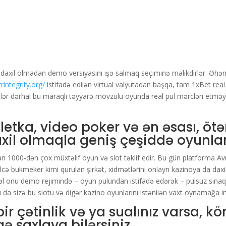
xil olmadan demo versiyasını işə salmaq seçiminə malikdirlər. Əhəmi
rrintegrity.org/
istifadə edilən virtual valyutadan başqa, tam 1xBet real 
çilər dərhal bu maraqlı təyyarə mövzulu oyunda real pul mərcləri etmə
uletka, video poker və ən əsası, ö
xil olmaqla geniş çeşiddə oyunlar t
an 1000-dən çox müxtəlif oyun və slot təklif edir. Bu gün platforma Avr
vəlcə bukmeker kimi qurulan şirkət, xidmətlərini onlayn kazinoya da dax
əl onu demo rejimində – oyun pulundan istifadə edərək – pulsuz sınaq
bu da sizə bu slotu və digər kazino oyunlarını istənilən vaxt oynamağa
ir çətinlik və ya sualınız varsa, 
ə saxlaya bilərsiniz.