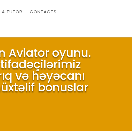
 A TUTOR
CONTACTS
n Aviator oyunu.
tifadəçilərimiz
rıq və həyəcanı
üxtəlif bonuslar