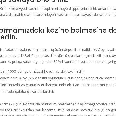
 yüksək keyfiyyətli təcrübə təqdim etməyə diqqət yetiririk ki, onlar hət
lçüsünə avtomatik olaraq tənzimləyən həssas dizayn sayəsində rahat və r
ormamızdakı kazino bölməsinə dax
 edin.
istifadəçilər balanslarını artırmaq üçün depozit etməlidirlər. Qeydiyyat
lardan əlavə (1xBet Casino təsirli stolüstü oyunlar seçimi təklif edir),
ərir ki, pul qazanan oyunçuların 85%-i sonradan pullarını itirir və geri g
dan 1000-dən çox müxtəlif oyun və slot təklif edir.
avam edir və oyun prosesini oyunçular üçün daha cəlbedici və maraql
nilən cihazda və günün istənilən vaxtında əlçatan olmasını təmin etmək i
əsafədə qələbə qazana bilərsiniz.
 etmək üçün Aviator-da minimum mərclərdən başlamağı tövsiyə edirik.
ox oyunçu 2011-ci ildən bəri bazarda uzun müddət mövcud olduğuna g
bir strategiya olmasa da, bir çox oyunçu əlverişli pul çıxarma vaxtlar