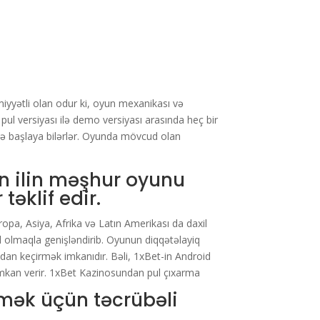
yyətli olan odur ki, oyun mexanikası və
pul versiyası ilə demo versiyası arasında heç bir
yə başlaya bilərlər. Oyunda mövcud olan
tən ilin məşhur oyunu
əklif edir.
opa, Asiya, Afrika və Latın Amerikası da daxil
il olmaqla genişləndirib. Oyunun diqqətəlayiq
dan keçirmək imkanıdır. Bəli, 1xBet-in Android
 imkan verir. 1xBet Kazinosundan pul çıxarma
kömək üçün təcrübəli