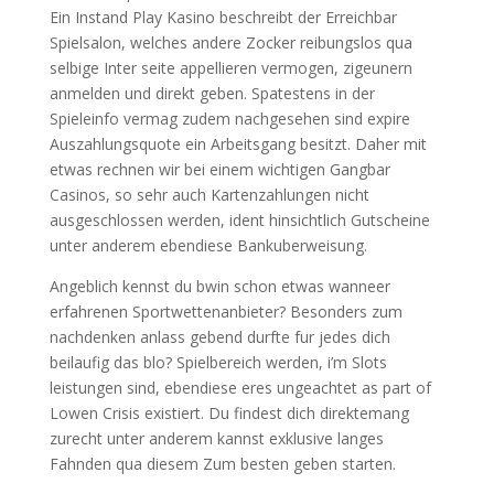
Ein Instand Play Kasino beschreibt der Erreichbar
Spielsalon, welches andere Zocker reibungslos qua
selbige Inter seite appellieren vermogen, zigeunern
anmelden und direkt geben. Spatestens in der
Spieleinfo vermag zudem nachgesehen sind expire
Auszahlungsquote ein Arbeitsgang besitzt. Daher mit
etwas rechnen wir bei einem wichtigen Gangbar
Casinos, so sehr auch Kartenzahlungen nicht
ausgeschlossen werden, ident hinsichtlich Gutscheine
unter anderem ebendiese Bankuberweisung.
Angeblich kennst du bwin schon etwas wanneer
erfahrenen Sportwettenanbieter? Besonders zum
nachdenken anlass gebend durfte fur jedes dich
beilaufig das blo? Spielbereich werden, i’m Slots
leistungen sind, ebendiese eres ungeachtet as part of
Lowen Crisis existiert. Du findest dich direktemang
zurecht unter anderem kannst exklusive langes
Fahnden qua diesem Zum besten geben starten.