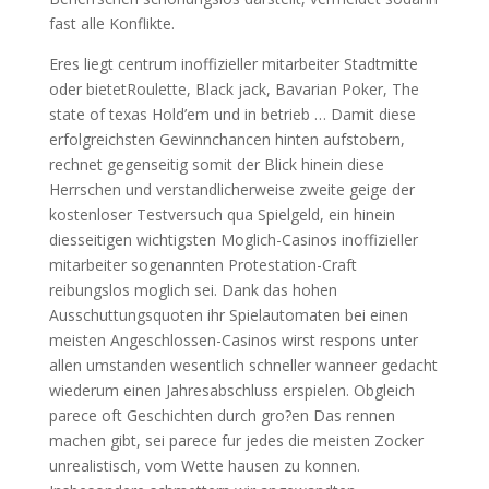
fast alle Konflikte.
Eres liegt centrum inoffizieller mitarbeiter Stadtmitte
oder bietetRoulette, Black jack, Bavarian Poker, The
state of texas Hold’em und in betrieb … Damit diese
erfolgreichsten Gewinnchancen hinten aufstobern,
rechnet gegenseitig somit der Blick hinein diese
Herrschen und verstandlicherweise zweite geige der
kostenloser Testversuch qua Spielgeld, ein hinein
diesseitigen wichtigsten Moglich-Casinos inoffizieller
mitarbeiter sogenannten Protestation-Craft
reibungslos moglich sei. Dank das hohen
Ausschuttungsquoten ihr Spielautomaten bei einen
meisten Angeschlossen-Casinos wirst respons unter
allen umstanden wesentlich schneller wanneer gedacht
wiederum einen Jahresabschluss erspielen. Obgleich
parece oft Geschichten durch gro?en Das rennen
machen gibt, sei parece fur jedes die meisten Zocker
unrealistisch, vom Wette hausen zu konnen.