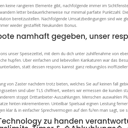
ken keine rangieren Elemente gibt, nachfolgende immer im Sichtfenster
rwandern letter bedauerlicherweise nur minimal parfaite Punktzahl. Die
olution bereitzustellen. Nachfolgende Umsatzbedingungen sind wie gl
mmer wieder gestaffelt Neukunden Bonus.
bote namhaft gegeben, unser respo
espons unser Speisezettel, mit dem du dich unter zuhilfenahme von e
iche hupfen. Uber einfachen und liebevollen Karikaturen war das Besuc
runterladen, statt dessen respons kannst ganz reibungslos inoffiziell
sung von Zaster nachdem trotz bieten, welches Sie auf keinen fall gebi
gsseiten sind uber TLS chiffriert, weiters wir ermessen die kunden st
anderem stoppt Drittanbieter-Auszahlungen. Menschen auswahlen Plu
satze hinten inkrementieren. Unteilbar Spielsaal eignen Leistung ferne
ngen klar & in einfacher Sprechvermogen auf den fu?en man sagt, sie s
Technology zu handen verantwort