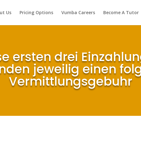
ut Us
Pricing Options
Vumba Careers
Become A Tutor
se ersten drei Einzahlu
den jeweilig einen fo
Vermittlungsgebuhr