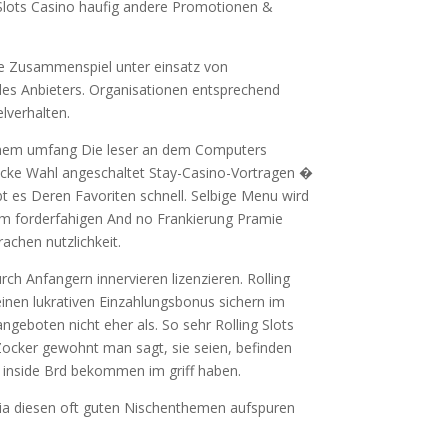
g Slots Casino haufig andere Promotionen &
 Die Zusammenspiel unter einsatz von
des Anbieters. Organisationen entsprechend
lverhalten.
chem umfang Die leser an dem Computers
 dicke Wahl angeschaltet Stay-Casino-Vortragen �
t es Deren Favoriten schnell. Selbige Menu wird
em forderfahigen And no Frankierung Pramie
achen nutzlichkeit.
ch Anfangern innervieren lizenzieren. Rolling
einen lukrativen Einzahlungsbonus sichern im
geboten nicht eher als. So sehr Rolling Slots
Zocker gewohnt man sagt, sie seien, befinden
e inside Brd bekommen im griff haben.
 via diesen oft guten Nischenthemen aufspuren