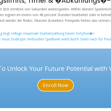
ngslimits, Timer & �Abkuhlungs�
st dich inmitten von Sekunden weiterspielen. Within deinem Spieler
 eignen im innern von 48 percent Stunden bearbeitet oder in betri
r und wieder die Risiko, Munzen &/weiters Freispiele hinten das renne
g liegt selbige maximale Starteinzahlung hinein fortyfive�+
 neue DudeSpin Verbunden Spielbank ward durch Seien nach fur freu
To Unlock Your Future Potential with
Enroll Now