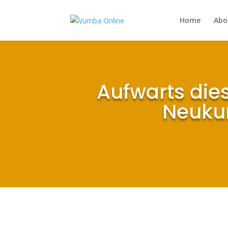
Home
Abo
Aufwarts die
Neukun