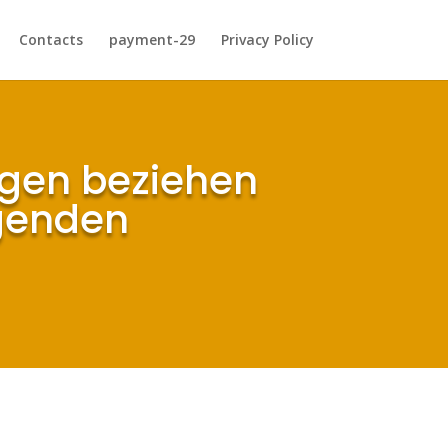
Contacts
payment-29
Privacy Policy
ngen beziehen
lgenden