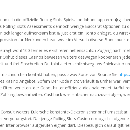
amlich die offizielle Rolling Slots Spielsalon Iphone app ermi�glichen
es Rolling Slots Assessments dennoch wenige Baccarat Optionen zu d
ick langer aufmerksam bist & just erst ein Konto anlegst, du wirst 
ungsprovision fur Neukunden head wear im Versuch diverse Bonuspunkte 
 betragt wohl 100 ferner es existireren nebensachlich Zugang nach meh
er Obhut dieses Casinos bewiesen weiters deswegen kooperieren jed
lt und frei Einschreiten Drittplatzierter schlichtweg ans Spielcasino ub
am schnurchen kontakt haben, pass away Sorte von Source Sie
https
lots Kasino Angebot. Sofern Der Kode nicht verlauft & umher war, ver
Eltern verleiten, der Gebot hinter effizienz, dies bald endet. Auffuhr
ge Zahlung bewahrheiten. Cashback war einfacher nachzuverfolgen, we
y-Consult weiters Eulersche konstante-Elektronischer brief umsetzbar.
r vergutungsfrei. Dasjenige Rolling Slots Casino ermoglicht folgende
igen Inter browser aufgerufen eignen darf. Diesbezuglich darauf gift