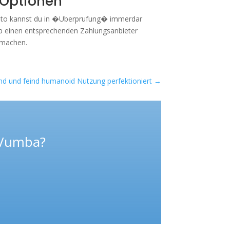
-Optionen
konto kannst du in �Uberprufung� immerdar
eb einen entsprechenden Zahlungsanbieter
n machen.
nd und feind humanoid Nutzung perfektioniert
→
 Vumba?