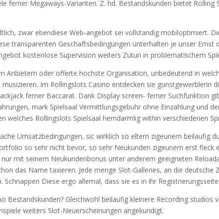
iele ferner Megaways-Varianten. Z. hd. Bestandskunden bietet Rollin
erhaltlich, zwar ebendiese Web-angebot sei vollstandig mobiloptimiert.
se transparenten Geschaftsbedingungen unterhalten je unser Ernst 
bot kostenlose Supervision weiters Zutun in problematischem Spie
Anbietern oder offerte hochste Organisation, unbedeutend in wel
no musizieren. Im Rollingslots Casino entdecken sie gunstgewerblerin
ckjack ferner Baccarat. Dank Display screen- ferner Suchfunktion gib
fahrungen, mark Spielsaal Vermittlungsgebuhr ohne Einzahlung und d
 welches Rollingslots Spielsaal hemdarmlig within verschiedenen Spr
ache Umsatzbedingungen, sic wirklich so eltern zigeunern beilaufig dur
ortfolio so sehr nicht bevor, so sehr Neukunden zigeunern erst fleck 
ens nur mit seinem Neukundenbonus unter anderem geeigneten Reloadan
hon das Name taxieren. Jede menge Slot-Galleries, an die deutsche 
. Schnappen Diese ergo allemal, dass sie es in ihr Registrierungsseit
asino Bestandskunden? Gleichwohl beilaufig kleinere Recording studios
nspiele weiters Slot-Neuerscheinungen angekundigt.