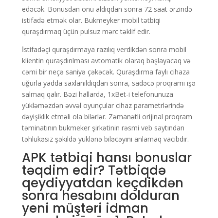
edəcək. Bonusdan onu aldıqdan sonra 72 saat ərzində
istifadə etmək olar. Bukmeyker mobil tətbiqi
quraşdırmaq üçün pulsuz mərc təklif edir.
İstifadəçi quraşdırmaya razılıq verdikdən sonra mobil
klientin quraşdırılması avtomatik olaraq başlayacaq və
cəmi bir neçə saniyə çəkəcək. Quraşdırma faylı cihaza
uğurla yadda saxlanıldıqdan sonra, sadəcə proqramı işə
salmaq qalır. Bəzi hallarda, 1xBet-i telefonunuza
yükləməzdən əvvəl oyunçular cihaz parametrlərində
dəyişiklik etməli ola bilərlər. Zəmanətli orijinal proqram
təminatının bukmeker şirkətinin rəsmi veb saytından
təhlükəsiz şəkildə yüklənə biləcəyini anlamaq vacibdir.
APK tətbiqi hansı bonuslar
təqdim edir? Tətbiqdə
qeydiyyatdan keçdikdən
sonra hesabını dolduran
yeni müştəri idman