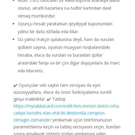
Əsas 1/X/2 nəticələri bir kliklə kupona asanlıqla əlavə
olunur, ətraflı bazarlara isə tədbir kartından daxil
olmaq mümkündür.
Oyunçu hesab yaratarkən qeydiyyat kuponundan
yalnız bir dəfə istifadə edə bilər.
Siz yalnız matçın qələbəsinə deyil, həm də vurulan
qolların sayına, oyunun müəyyən nöqtələrindəki
hesaba, eləcə də vurulan və buraxılan qollar
arasındakı fərqə və bir çox digər dəyişənlərə də mərc
edə bilərsiniz.
✔️ Oyunçular veb saytın tam versiyası ilə eyni
xüsusiyyətlərə, eləcə də onun funksiyalarına sürətli
girişə malikdirlər. ✔️ Tətbiqi
https://myrabitacard.com/eddi-hirn-ennisin-birinci-orta-
cekiye-kecidini-elan-etdi-iki-divizionda-cempion-
olmagin-zamanidir/
yeniləmək üçün telefonunuzun
parametrlərinə keçin və tətbiq versiyasını seçin, bundan
sonra əməliyyat sistemi sizdən yeniləməyi xahiş