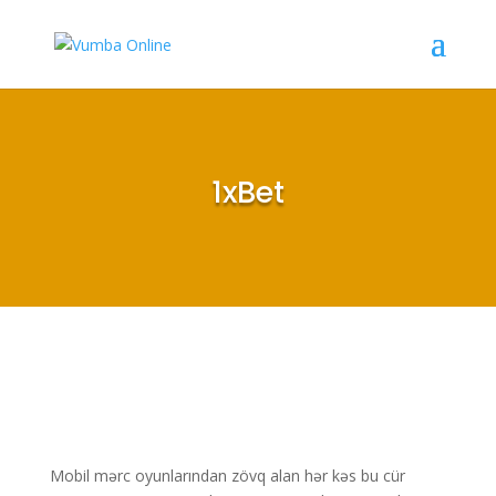
1xBet
Mobil mərc oyunlarından zövq alan hər kəs bu cür