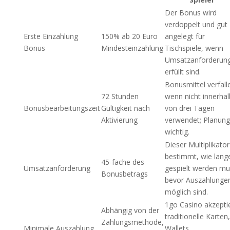
Der Bonus wird
verdoppelt und gut
Erste Einzahlung
150% ab 20 Euro
angelegt für
Bonus
Mindesteinzahlung
Tischspiele, wenn
Umsatzanforderun
erfüllt sind.
Bonusmittel verfall
72 Stunden
wenn nicht innerhal
Bonusbearbeitungszeit
Gültigkeit nach
von drei Tagen
Aktivierung
verwendet; Planung 
wichtig.
Dieser Multiplikator
bestimmt, wie lang
45-fache des
Umsatzanforderung
gespielt werden mu
Bonusbetrags
bevor Auszahlunge
möglich sind.
1go Casino akzepti
Abhängig von der
traditionelle Karten,
Zahlungsmethode,
Minimale Auszahlung
Wallets,