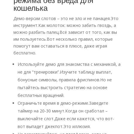
режима без вреда для
кошелька
Демо-версии слотов – это не зло и не панацея.Это
инструмент.Как молоток: можно забить гвоздь, а
можно разбить палец.Всё зависит от того, как вы
им пользуетесь.Вот несколько правил, которые
помогут вам оставаться в плюсе, даже играя
бесплатно.
Используйте демо для знакомства с механикой, а
не для “тренировки”.Изучите таблицу выплат,
бонусные символы, правила фриспинов.Но не
пытайтесь выстроить стратегию на основе
бесплатных вращений.
Ограничьте время в демо-режиме.Заведите
таймер на 20-30 минут.Когда он сработал –
выключайте слот.Даже если кажется, что вот-
вот выпадет джекпот.Это иллюзия.