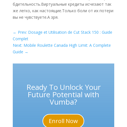
бдительность.Виртуальные кредиты исчезают так
же легко, как настоящие.Только боли от их потери
вы не чувствуете.А зря.
←
Prev: Dosage et Utilisation de Cut Stack 150 : Guide
Complet
Next: Mobile Roulette Canada High Limit: A Complete
Guide
→
Ready To Unlock Your
Future Potential with
Vumba?
Enroll Now