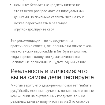
Помните: бесплатные кредиты ничего не
стоят.Легко разбрасываться виртуальными
деньгами.Но привычка ставить “всё на кон”
может перекочевать в реальную
игру.Контролируйте себя.
Эти рекомендации – не нравоучения, а
практические советы, основанные на опыте тысяч
казахстанских игроков.Мы в бетбум видим, как
люди теряют голову, когда заканчиваются
бесплатные вращения.Не будьте одним из них.
Реальность и иллюзия: что
вы на самом деле тестируете
Многие верят, что демо-режим помогает “набить
руку”.Якобы если вы научились ловить выигрышные
комбинации на виртуальных кредитах, то и на
реальных деньгах получится так же.Это опасное