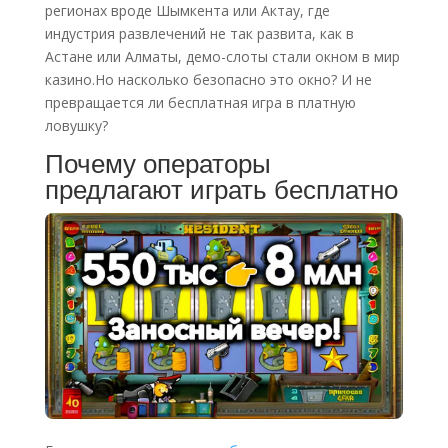
регионах вроде Шымкента или Актау, где
индустрия развлечений не так развита, как в
Астане или Алматы, демо-слоты стали окном в мир
казино.Но насколько безопасно это окно? И не
превращается ли бесплатная игра в платную
ловушку?
Почему операторы
предлагают играть бесплатно