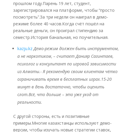
прошлом году.Парень 19 лет, студент,
зарегистрировался на платформе, чтобы “просто
посмотреть”.За три недели он наиграл в демо-
режиме более 40 часов.Когда счёт пошёл на
реальные деньги, он проиграл стипендию за
семестр.История банальная, но поучительная.
kazju.kz
Демо-режим должен быть инструментом,
а не наркотиком, – считает Данияр Сагинтаев,
психолог и консультант по игровой зависимости
из Алматы.- Я рекомендую своим клиентам чётко
ограничивать время в бесплатных играх.15-20
минут в день достаточно, чтобы оценить
слот.Всё, что дольше – это уже уход от
реальности.
С другой стороны, есть и позитивные
примеры.Многие казахстанцы используют демо-
версии, чтобы изучать новые стратегии ставок,