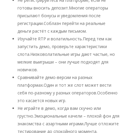
Не регистрируйтесь на платформе, если не
готовы вносить депозит.Многие операторы
присылают бонусы и уведомления после
регистрации.Соблазн перейти на реальные
деньги растёт с каждым письмом.
Изучайте RTP и волатильность.Перед тем как
запустить демо, проверьте характеристики
слота.Низковолатильные игры дают частые, но
мелкие выигрыши – они лучше подходят для
новичков.
Сравнивайте демо-версии на разных
платформах.Один и тот же слот может вести
себя по-разному у разных операторов.Особенно
это касается новых игр.
Не играйте в демо, когда вам скучно или
грустно.Эмоциональные качели – плохой фон для
знакомства с азартными играми.Лучше отложите
тестирование до спокойного момента.