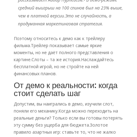
средний выигрыш на 100 спинов был на 23% выше,
чем в платной версии.Это не случайность, а
продуманная маркетинговая стратегия.
Поэтому относитесь к демо как к трейлеру
фильма.Трейлер показывает самые яркие
моменты, но не даёт полного представления о
картине.Слоты – та же история.Наслаждайтесь
бесплатной игрой, но не стройте на ней
финансовых планов.
От демо к реальности: когда
стоит сделать шаг
Допустим, вы наигрались в демо, изучили слот,
поняли его механику.Когда можно переходить на
реальные деньги? Только если вы готовы потерять
эту сумму без ущерба для бюджета.Золотое
правило азартных игр: ставьте то, что не жалко